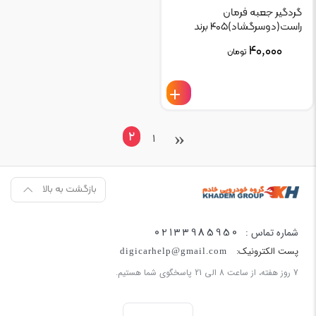
گردگیر جعبه فرمان
راست(دوسرگشاد)۴۰۵ برند
ماهد MAHED کد ۶۱۳۹
۴۰,۰۰۰
تومان
‹
2
1
بازگشت به بالا
02133985950
شماره تماس :
پست الکترونیک:
digicarhelp@gmail.com
7 روز هفته، از ساعت 8 الی 21 پاسخگوی شما هستیم.