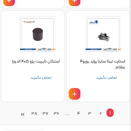
استارت تیبا۱ ساینا پراید یورو۴
استکان تایپیت پژو ۴۰۵ الدورا
عظام
تماس بگیرید
تماس بگیرید
›
1
38
37
36
…
4
3
2