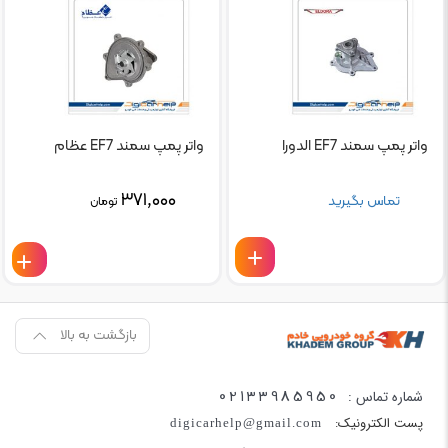
واتر پمپ سمند EF7 الدورا
واتر پمپ سمند EF7 عظام
۳۷۱,۰۰۰
تماس بگیرید
تومان
بازگشت به بالا
02133985950
شماره تماس :
پست الکترونیک:
digicarhelp@gmail.com