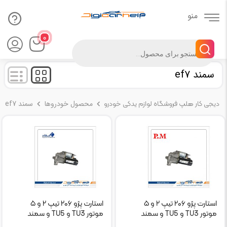
۰
Products
search
سمند ef7
محصول خودروها
سمند ef7
دیجی کار هلپ فروشگاه لوازم یدکی خودرو
استارت پژو ۲۰۶ تیپ ۲ و ۵
استارت پژو ۲۰۶ تیپ ۲ و ۵
موتور TU3 و TU5 و سمند
موتور TU3 و TU5 و سمند
EF7 دنا PM
EF7 دنا عظام