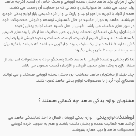
یکی از مزایای برند ماهد بخش عمده فروشی و سبک خاص آن است. اگرچه ماهد
برند جدید می باشد اما متولیانش و کسانی که در حمایت آن زحمت می کشند،
همه از افراد با تجربه در امور تولید و بازرگانی و از افراد قدیمی بازار لوازم یدکی خودرو
میباشند. ماهد به دور از حاشیه در حال گسترش، توسعه و فروش محصولات خود
در شهر های مختلف می باشد. خیلی از اهل کسبه صنف لوازم یدکی (خرده
فروشان)و پخش کنندگان قطعات یدکی و حتی مکانیک ها از کار با برندهای قدیمی
خسته شده اند و مثل قدیم از کیفیت، قیمت، ضمانت و نحوه فروش آنها رضایت
کافی ندارند فلذا به دنبال یک مارک و برند جایگزین میباشند که بتوانند با تکیه برآن
مسیر مناسب و مطمئن پیش بگیرند.
لذا کار پخشی و عمده فروشی با ماهد کاملا پاسخگو بوده و محصولات این برند از
سفته بازی و روش های مخرب فروش و افزایش قیمت مصون می باشد.
چند طیف از مشتریان ماهد مخاطب این بخش عمده فروشی هستند و می توانند
همکاریِ بُرد- بُرد را با محصولات لوازم یدکی ماهد تجربه کنند.
مشتریان لوازم یدکی ماهد چه کسانی هستند ؟
فروشندگان لوازم یدکی
: لوازم یدکی فروشان فعال با اخذ نمایندگی ماهد می
توانند هم فعالیت عمده و پخش داشته باشند و هم به صورت خرده فروشی
محصولات ماهد را درب مغازه بفروشند.