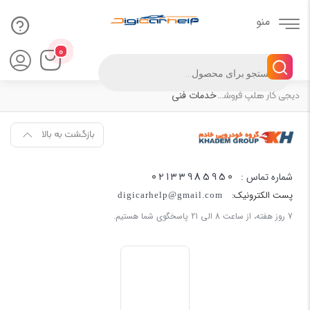
۰
Products
search
خدمات فنی
دیجی کار هلپ فروشگاه لوازم یدکی خودرو
بازگشت به بالا
02133985950
شماره تماس :
پست الکترونیک:
digicarhelp@gmail.com
7 روز هفته، از ساعت 8 الی 21 پاسخگوی شما هستیم.